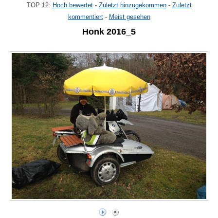
TOP 12:
Hoch bewertet
-
Zuletzt hinzugekommen
-
Zuletzt
kommentiert
-
Meist gesehen
Honk 2016_5