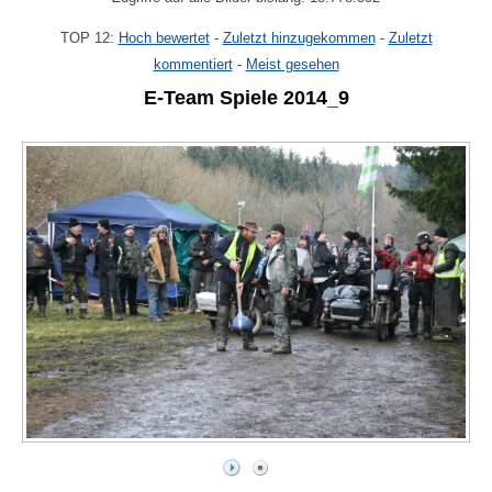
TOP 12:
Hoch bewertet
-
Zuletzt hinzugekommen
-
Zuletzt
kommentiert
-
Meist gesehen
E-Team Spiele 2014_9