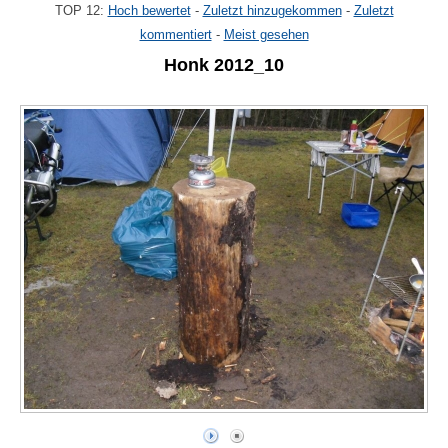
TOP 12:
Hoch bewertet
-
Zuletzt hinzugekommen
-
Zuletzt
kommentiert
-
Meist gesehen
Honk 2012_10