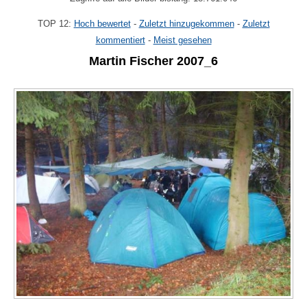
TOP 12:
Hoch bewertet
-
Zuletzt hinzugekommen
-
Zuletzt
kommentiert
-
Meist gesehen
Martin Fischer 2007_6