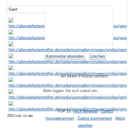
An einen Freund senden
Bitte loggen Sie sich zuerst ein...
TOP 12:
Hoch bewertet
-
Zuletzt
BBCode ist
an
hinzugekommen
-
Zuletzt kommentiert
-
Meist
gesehen