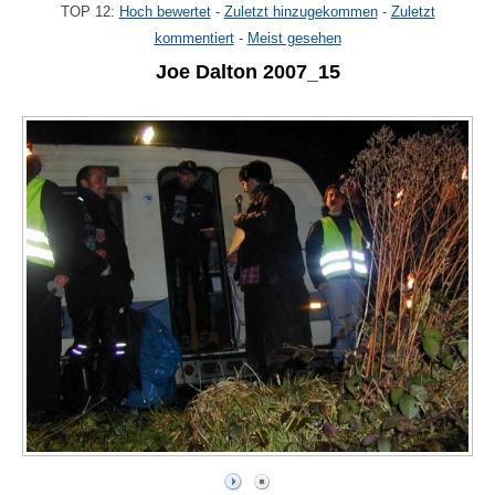
TOP 12:
Hoch bewertet
-
Zuletzt hinzugekommen
-
Zuletzt
kommentiert
-
Meist gesehen
Joe Dalton 2007_15