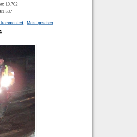
en: 10.702
.781.537
t kommentiert
-
Meist gesehen
4