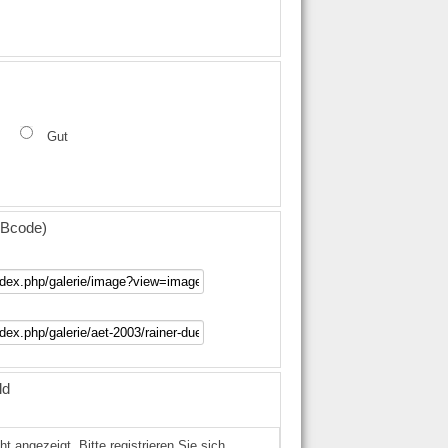
Gut
(BBcode)
ld
angezeigt. Bitte registrieren Sie sich...